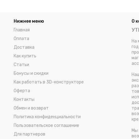
Нижнее меню
О 
УТ
Главная
Оплата
На 
год
Доставка
про
Как купить
маг
асс
Статьи
Бонусы и скидки
Наш
экс
Как работать в 3D-конструкторе
раз
Оферта
тов
исп
Контакты
дос
Обмен и возврат
тра
воз
Политика конфиденциальности
кре
Пользовательское соглашение
Мы 
Для партнеров
воз