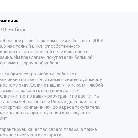
компании
РО-мебель
мебельном рынке наша компания работает с 2004
а. У нас полный цикл : от собственного
изводства до розничной сети и интернет-
азина. Мы предлагаем покупателям большой
ортимент корпусной мебели!
а фабрика «Утро-мебель» работает
клюзивно по цветовой гамме и индивидуальному
мерному ряду. Если не нашли, что искали – любой
ар можно заказать в индивидуальном
олнении, т.е. по вашим размерам и по цвету. Мы
тавляем мебель по всей России до терминала
нспортной компании или до адреса покупателя,
можна оплата при получении или покупка в
дит.
гарантируем качество своего товара, а также
можность обмена и возврата.