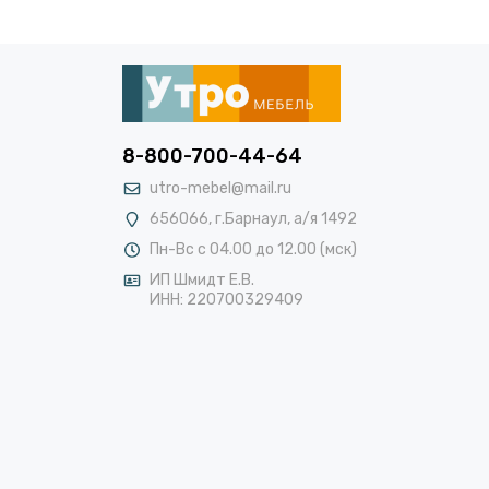
8-800-700-44-64
utro-mebel@mail.ru
656066, г.Барнаул, а/я 1492
Пн-Вс с 04.00 до 12.00 (мск)
ИП Шмидт Е.В.
ИНН: 220700329409