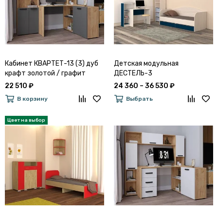
Кабинет КВАРТЕТ-13 (3) дуб
Детская модульная
крафт золотой / графит
ДЕСТЕЛЬ-3
серый
22 510 ₽
24 360 – 36 530 ₽
В корзину
Выбрать