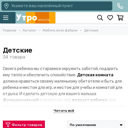
Укажите ваш населённый пункт
Главная
Каталог
Мебель всех фабрик
Детские
Детские
Своего ребенка мы стараемся окружить заботой, подарить
ему тепло и обеспечить спокойствие.
Детская комната
должна нравиться своему маленькому обитателю и быть для
ребенка и местом для игр, и местом для учебы и комнатой для
отдыха. И сделать детскую для вашего малыша
функциональной
и подогнать под
возраст ребенка
, его
интересы и предпочтения поможет
детская мебель
от
мебельного магазина «Малиновка».
В нашем
каталоге мебели
для детской комнаты и спальни мы
Фильтр товаров