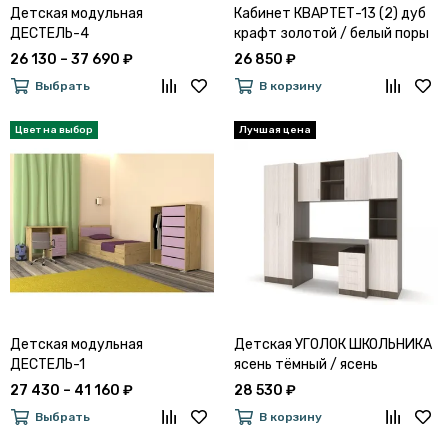
Детская модульная
Кабинет КВАРТЕТ-13 (2) дуб
ДЕСТЕЛЬ-4
крафт золотой / белый поры
дерева
26 130 – 37 690 ₽
26 850 ₽
Выбрать
В корзину
Детская модульная
Детская УГОЛОК ШКОЛЬНИКА
ДЕСТЕЛЬ-1
ясень тёмный / ясень
светлый
27 430 – 41 160 ₽
28 530 ₽
Выбрать
В корзину