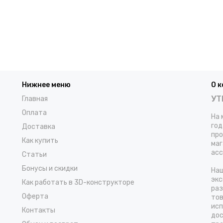
Нижнее меню
О 
УТ
Главная
Оплата
На 
год
Доставка
про
Как купить
маг
асс
Статьи
Бонусы и скидки
Наш
экс
Как работать в 3D-конструкторе
раз
Оферта
тов
исп
Контакты
дос