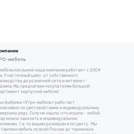
компании
РО-мебель
мебельном рынке наша компания работает с 2004
а. У нас полный цикл : от собственного
изводства до розничной сети и интернет-
азина. Мы предлагаем покупателям большой
ортимент корпусной мебели!
а фабрика «Утро-мебель» работает
клюзивно по цветовой гамме и индивидуальному
мерному ряду. Если не нашли, что искали – любой
ар можно заказать в индивидуальном
олнении, т.е. по вашим размерам и по цвету. Мы
тавляем мебель по всей России до терминала