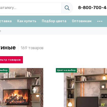
8-800-700-4
ставка
Как купить
Подбор цвета
Оптовикам
е
тиные
льтр товаров