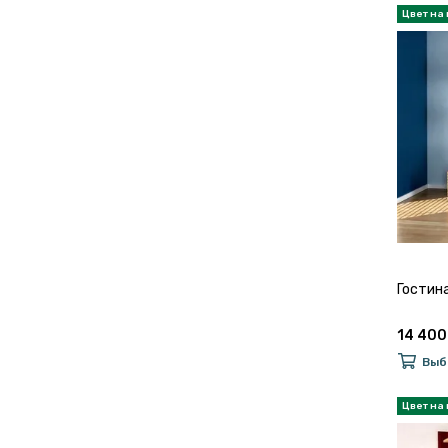
Гостин
14 400
Выб