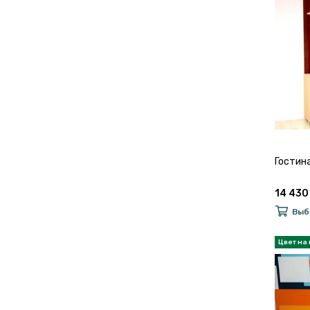
Гостин
14 430
Выб