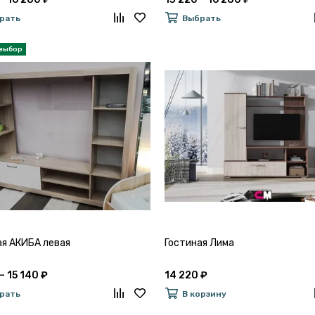
рать
Выбрать
ая АКИБА левая
Гостиная Лима
– 15 140 ₽
14 220 ₽
рать
В корзину