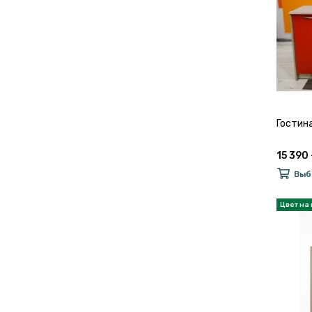
Гостин
15 390 
Выб