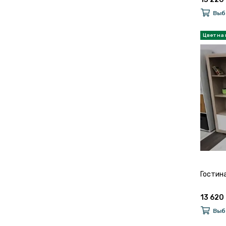
Выб
Гостин
13 620 
Выб