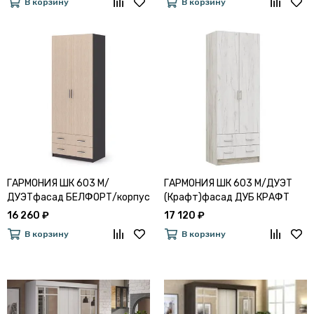
В корзину
В корзину
ГАРМОНИЯ ШК 603 М/
ГАРМОНИЯ ШК 603 М/ДУЭТ
ДУЭТфасад БЕЛФОРТ/корпус
(Крафт)фасад ДУБ КРАФТ
ВЕНГЕ
БЕЛЫЙ/корпус ДУБ КРАФТ
16 260 ₽
17 120 ₽
СЕРЫЙ
В корзину
В корзину