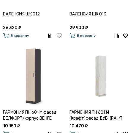
ВАЛЕНСИЯ ШК 012
ВАЛЕНСИЯ ШК 013
26 320 ₽
29 900 ₽
В корзину
В корзину
ГАРМОНИЯ ПН 601 М фасад
ГАРМОНИЯ ПН 601 М
БЕЛФОРТ/корпус ВЕНГЕ
(Крафт)фасад ДУБ КРАФТ
БЕЛЫЙ/корпус ДУБ КРАФТ
10 150 ₽
10 470 ₽
СЕРЫЙ