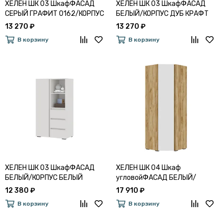
ХЕЛЕН ШК 03 ШкафФАСАД
ХЕЛЕН ШК 03 ШкафФАСАД
СЕРЫЙ ГРАФИТ 0162/КОРПУС
БЕЛЫЙ/КОРПУС ДУБ КРАФТ
ДУБ КРАФТ ЗОЛОТО
ЗОЛОТО
13 270 ₽
13 270 ₽
В корзину
В корзину
ХЕЛЕН ШК 03 ШкафФАСАД
ХЕЛЕН ШК 04 Шкаф
БЕЛЫЙ/КОРПУС БЕЛЫЙ
угловойФАСАД БЕЛЫЙ/
КОРПУС ДУБ КРАФТ ЗОЛОТО
12 380 ₽
17 910 ₽
В корзину
В корзину