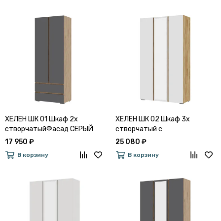
ХЕЛЕН ШК 01 Шкаф 2х
ХЕЛЕН ШК 02 Шкаф 3х
створчатыйФасад СЕРЫЙ
створчатый с
ГРАФИТ 0162/Корпус ДУБ
зеркаломФАСАД БЕЛЫЙ/
17 950 ₽
25 080 ₽
КРАФТ ЗОЛОТО
КОРПУС ДУБ КРАФТ ЗОЛОТО
В корзину
В корзину