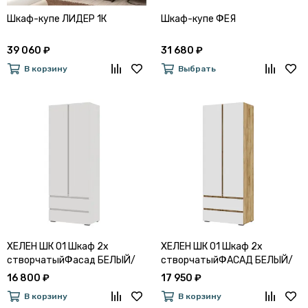
Шкаф-купе ЛИДЕР 1К
Шкаф-купе ФЕЯ
39 060 ₽
31 680 ₽
В корзину
Выбрать
ХЕЛЕН ШК 01 Шкаф 2х
ХЕЛЕН ШК 01 Шкаф 2х
створчатыйФасад БЕЛЫЙ/
створчатыйФАСАД БЕЛЫЙ/
Корпус БЕЛЫЙ
КОРПУС ДУБ КРАФТ ЗОЛОТО
16 800 ₽
17 950 ₽
В корзину
В корзину