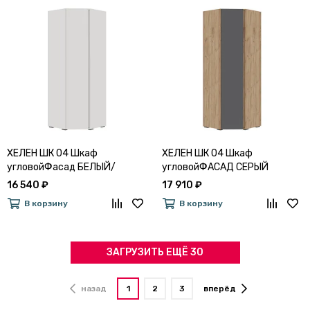
ХЕЛЕН ШК 04 Шкаф
ХЕЛЕН ШК 04 Шкаф
угловойФасад БЕЛЫЙ/
угловойФАСАД СЕРЫЙ
Корпус БЕЛЫЙ
ГРАФИТ 0162/КОРПУС ДУБ
16 540 ₽
17 910 ₽
КРАФТ ЗОЛОТО
В корзину
В корзину
ЗАГРУЗИТЬ ЕЩЁ 30
назад
1
2
3
вперёд