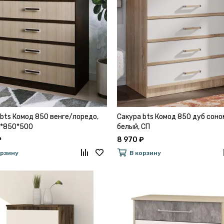
 bts Комод 850 венге/лоредо,
Сакура bts Комод 850 дуб соно
6*850*500
белый, СП
₽
8 970 ₽
орзину
В корзину