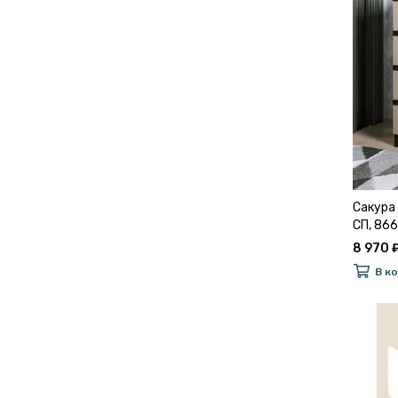
Сакура
СП, 86
8 970 
В к