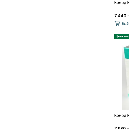
Комод 
7 440 
Выб
Комод 
7 930 –