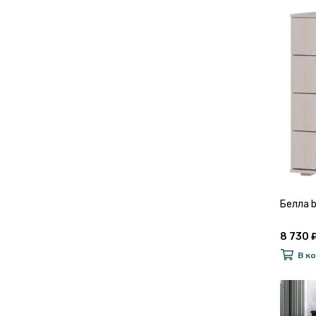
Белла 
8 730 
В к