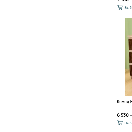
Выб
Комод 
8 530 –
Выб