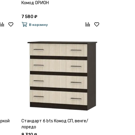
Комод ОРИОН
7 580 ₽
В корзину
оркой
Стандарт 6 bts Комод СП, венге/
лоредо
8 310 ₽