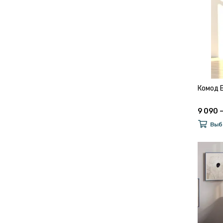
Комод 
9 090 –
Выб