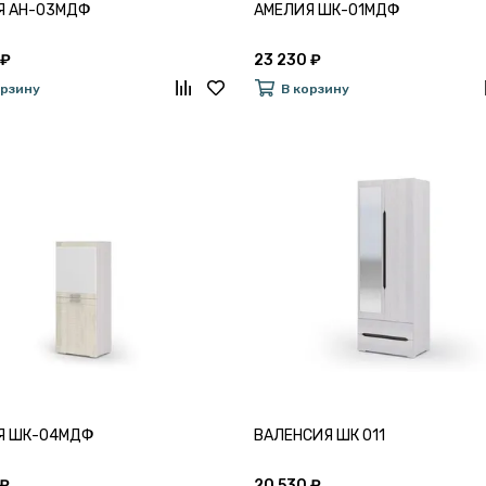
Я АН-03МДФ
АМЕЛИЯ ШК-01МДФ
 ₽
23 230 ₽
орзину
В корзину
Я ШК-04МДФ
ВАЛЕНСИЯ ШК 011
 ₽
20 530 ₽