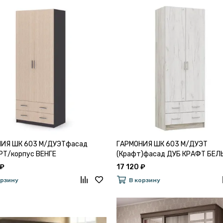
ИЯ ШК 603 М/ДУЭТфасад
ГАРМОНИЯ ШК 603 М/ДУЭТ
Т/корпус ВЕНГЕ
(Крафт)фасад ДУБ КРАФТ БЕЛ
корпус ДУБ КРАФТ СЕРЫЙ
 ₽
17 120 ₽
орзину
В корзину