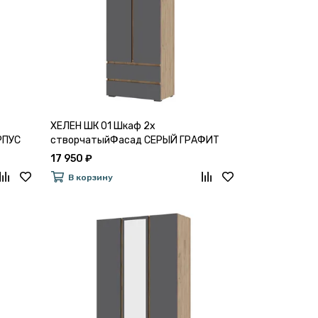
ХЕЛЕН ШК 01 Шкаф 2х
РПУС
створчатыйФасад СЕРЫЙ ГРАФИТ
0162/Корпус ДУБ КРАФТ ЗОЛОТО
17 950 ₽
В корзину