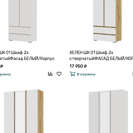
ШК 01 Шкаф 2х
ХЕЛЕН ШК 01 Шкаф 2х
атыйФасад БЕЛЫЙ/Корпус
створчатыйФАСАД БЕЛЫЙ/КО
ДУБ КРАФТ ЗОЛОТО
 ₽
17 950 ₽
орзину
В корзину