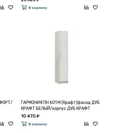
В корзину
ЛФОРТ/
ГАРМОНИЯ ПН 601 М (Крафт)фасад ДУБ
КРАФТ БЕЛЫЙ/корпус ДУБ КРАФТ
СЕРЫЙ
10 470 ₽
В корзину