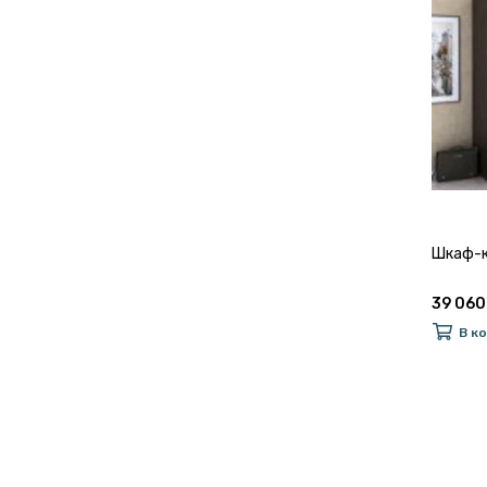
Шкаф-к
39 060
В к