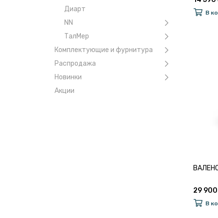
Диарт
В к
NN
ТалМер
Комплектующие и фурнитура
Распродажа
Новинки
Акции
ВАЛЕНС
29 900
В к