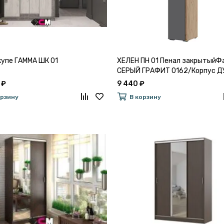
упе ГАММА ШК 01
ХЕЛЕН ПН 01 Пенал закрытыйФ
СЕРЫЙ ГРАФИТ 0162/Корпус Д
КРАФТ ЗОЛОТО
 ₽
9 440 ₽
орзину
В корзину