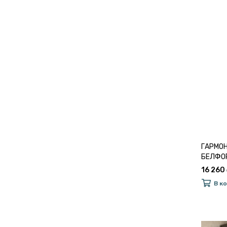
ГАРМОН
БЕЛФОР
16 260
В к