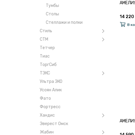
АМЕЛИ
Тумбы
Столы
14 220
Стеллажи и полки
В к
Стиль
СТМ
Тетчер
Тиас
ТоргСиб
ТЭКС
Ультра ЭКО
Усоян Алик
Фато
Фортресс
Хандис
АМЕЛИ
Эверест Омск
Жабин
14 590