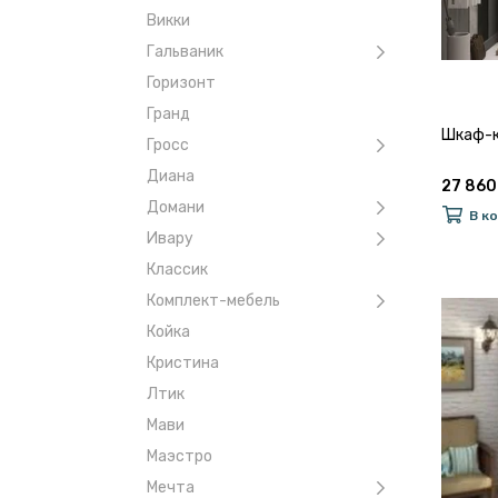
Викки
Гальваник
Горизонт
Гранд
Шкаф-к
Гросс
Диана
27 860
Домани
В к
Ивару
Классик
Комплект-мебель
Койка
Кристина
Лтик
Мави
Маэстро
Мечта