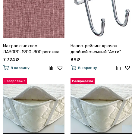
Матрас с чехлом
Навес-рейлинг крючок
ЛАВОРО-1900-800 рогожка
двойной съемный "Асти"
Savana Plus Dimrose
7 724 ₽
89 ₽
В корзину
В корзину