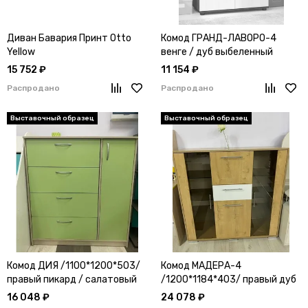
Диван Бавария Принт Otto
Комод ГРАНД-ЛАВОРО-4
Yellow
венге / дуб выбеленный
15 752 ₽
11 154 ₽
Распродано
Распродано
Комод ДИЯ /1100*1200*503/
Комод МАДЕРА-4
правый пикард / салатовый
/1200*1184*403/ правый дуб
бунратти / белый глянец
16 048 ₽
24 078 ₽