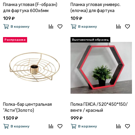
Планка угловая (F-образн)
Планка угловая универс.
для фартука 600х6мм
(елочка) для фартука
"Primavera"(Металл
600х6мм "Primavera"(Металл
109 ₽
109 ₽
Серебристый)
Серебристый)
В корзину
В корзину
Полка-бар центральная
Полка ГЕКСА /520*450*150/
"Асти"(Золото)
венге / красный
1 509 ₽
999 ₽
В корзину
В корзину