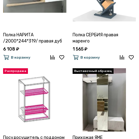
Полка НАРИТА
Полка СЕРБИЯ правая
/2000*244*319/ правая дуб
маренго
сонома / белый глянец
6 108 ₽
1 565 ₽
В корзину
В корзину
Посудосушитель с поддоном
Прихожая ЯМЕ