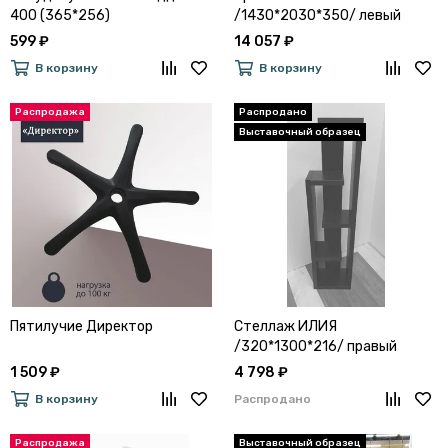
400 (365*256)
/1430*2030*350/ левый
сосна винтерберг / цемент
599 ₽
14 057 ₽
светлый
В корзину
В корзину
Пятилучие Директор
Стеллаж ИЛИЯ
/320*1300*216/ правый
черный
1 509 ₽
4 798 ₽
В корзину
Распродано