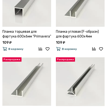
Планка торцевая для
Планка угловая (F-образн)
фартука 600х6мм "Primavera"
для фартука 600х4мм
(Металл Серебристый)
"Primavera"(Металл
109 ₽
109 ₽
Серебристый) /Акция0352
В корзину
В корзину