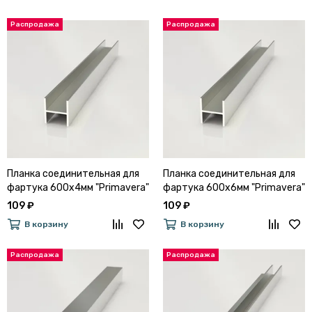
Планка соединительная для
Планка соединительная для
фартука 600х4мм "Primavera"
фартука 600х6мм "Primavera"
(Металл Серебристый)
(Металл Серебристый)
109 ₽
109 ₽
В корзину
В корзину