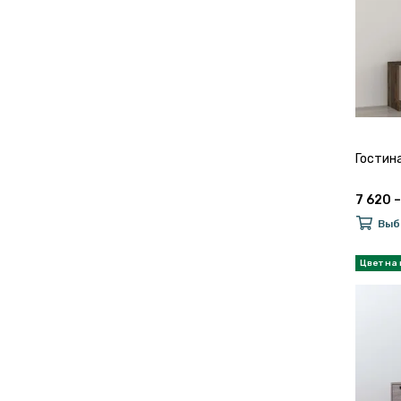
Гостин
7 620 –
Выб