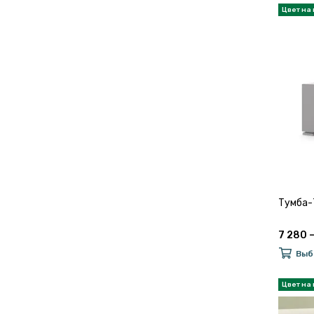
Тумба-
7 280 
Выб