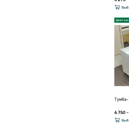
Выб
Тумба-
6 750 –
Выб