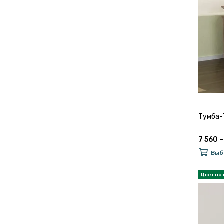
Тумба-
7 560 –
Выб