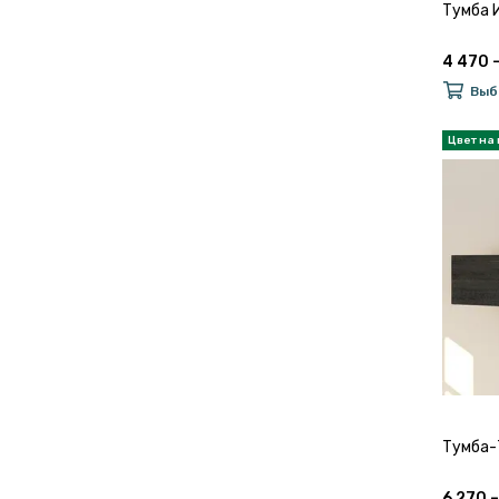
Тумба 
4 470 
Выб
Тумба-
6 270 –