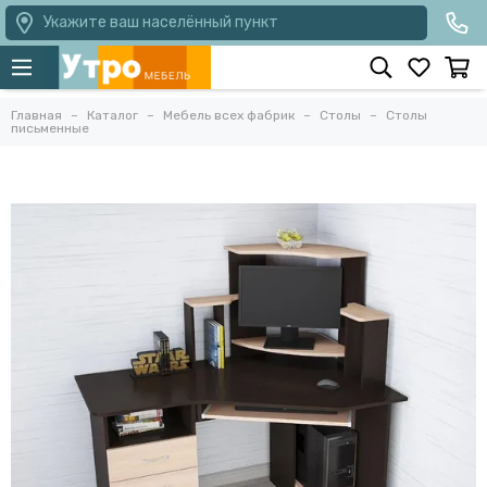
Укажите ваш населённый пункт
Главная
Каталог
Мебель всех фабрик
Столы
Столы
письменные