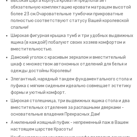
Высокая царга корпуса кровати предполагает
обязательную комплектацию кровати
матрацем
высотой
более 23 см.Очаровательные тумбочки прикроватные
полностью соответствуют статусу Вашей королевской
спальни!
Широкая фигурная крышка тумб и три удобных выдвижных
ящика (в каждой!) побалуют своих хозяев комфортом и
вместительностью.
Дамский уголок с красивым зеркалом и вместительный
шкаф с множеством автономных отделений для белья и
одежды достойны Королевы!
Элегантный, нарядный тандем фундаментального стола и
пуфика с мягким сиденьем идеально совмещает эстетику
формы и уютный комфорт.
Широкая столешница, три выдвижных ящика стола и два
вместительных отделения за распашными дверками -
основательные владения Прекрасных Дам!
А миленький изящный пуфик - непременный паж в Вашем
настоящем царстве Красоты!