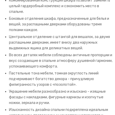
Комбинированная конструкция шкафа позволит заменить
целый гардеробный комплекс и сэкономить место в
спальне.
Боковые отделения шкафа, предназначенные для белья и
вещей, за распашными дверками оборудованы тремя
полками каждое.
Центральное отделение с штангой для вешалок, за двумя
распашными дверками, имеет внизу два наружных
выдвижных ящика для деликатных вещей.
Во всех деталях мебели соблюдены античные пропорции и
вкус создающие в спальне атмосферу душевной гармонии,
успокаивающего комфорта.
Пастельные тона мебели, томная округлость линий
подчеркивают богатство декора - причудливую
филигранность узоров с «позолотой».
Украшение мебели разнообразно и изыскано - изящные
фасады с накладками, фигурные карнизы и изогнутые
ножки, зеркала и ручки.
Изысканность дизайна спальни подкреплена идеальным