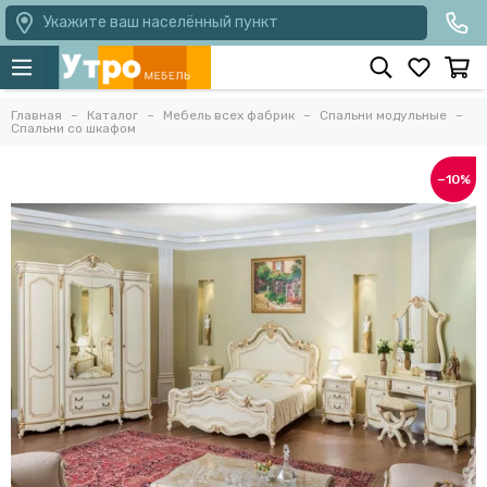
Укажите ваш населённый пункт
Главная
Каталог
Мебель всех фабрик
Спальни модульные
Спальни со шкафом
−10%