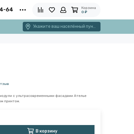
Корзина
4-64
0 ₽
Укажите ваш населённый пункт
отзыв
 модули с ультрасовременными фасадами Ателье
ым принтом.
В корзину