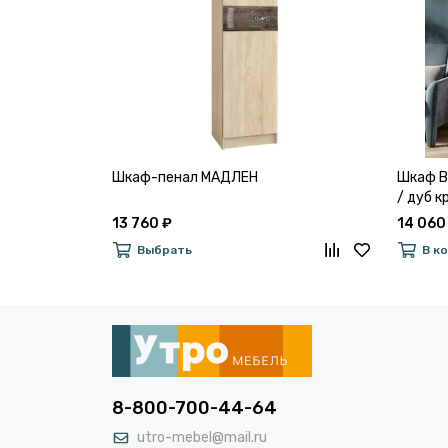
Шкаф-пенал МАДЛЕН
Шкаф В
/ дуб 
13 760 ₽
14 060
Выбрать
В к
8-800-700-44-64
utro-mebel@mail.ru