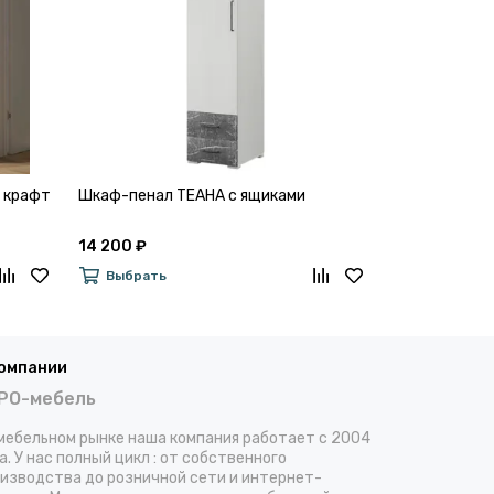
б крафт
Шкаф-пенал ТЕАНА с ящиками
Шкаф-пенал
14 200 ₽
14 340 ₽
Выбрать
Выбрать
компании
РО-мебель
мебельном рынке наша компания работает с 2004
а. У нас полный цикл : от собственного
изводства до розничной сети и интернет-