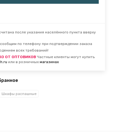
читана после указания населённого пункта вверху
сообщим по телефону при подтверждении заказа
юдением всех требований!
КО ОТ ОПТОВИКОВ
Частные клиенты могут купить
h.ru
или в розничных
магазинах
бранное
Шкафы распашные