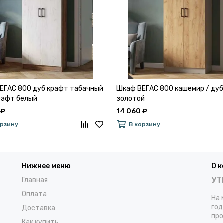
ЕГАС 800 дуб крафт табачный
Шкаф ВЕГАС 800 кашемир / ду
крафт белый
золотой
 ₽
14 060 ₽
орзину
В корзину
Нижнее меню
О 
УТ
Главная
Оплата
На 
год
Доставка
про
Как купить