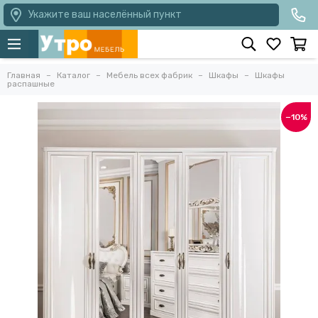
Укажите ваш населённый пункт
Главная
Каталог
Мебель всех фабрик
Шкафы
Шкафы
распашные
−10%