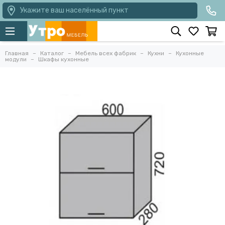
Укажите ваш населённый пункт
Главная
Каталог
Мебель всех фабрик
Кухни
Кухонные
модули
Шкафы кухонные