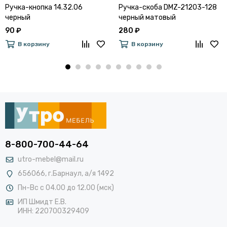
Ручка-кнопка 14.32.06
Ручка-скоба DMZ-21203-128
черный
черный матовый
90 ₽
280 ₽
В корзину
В корзину
8-800-700-44-64
utro-mebel@mail.ru
656066, г.Барнаул, а/я 1492
Пн-Вс с 04.00 до 12.00 (мск)
ИП Шмидт Е.В.
ИНН: 220700329409