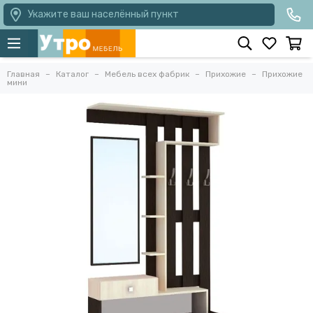
Укажите ваш населённый пункт
Главная
Каталог
Мебель всех фабрик
Прихожие
Прихожие
мини