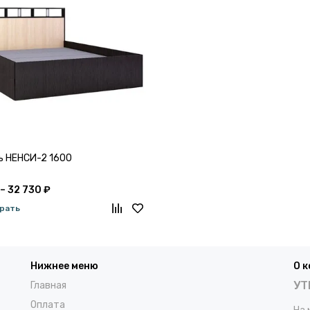
ь НЕНСИ-2 1600
 – 32 730 ₽
рать
Нижнее меню
О 
УТ
Главная
Оплата