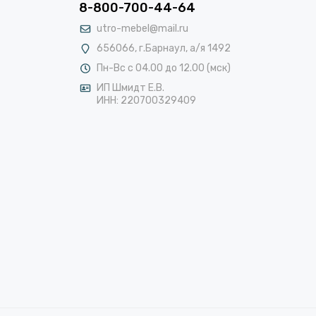
8-800-700-44-64
utro-mebel@mail.ru
656066, г.Барнаул, а/я 1492
Пн-Вс с 04.00 до 12.00 (мск)
ИП Шмидт Е.В.
ИНН: 220700329409