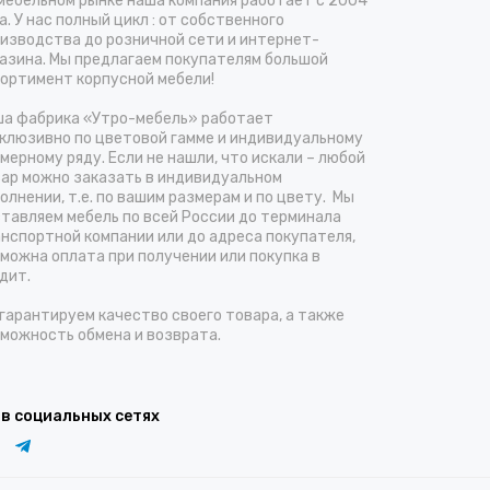
мебельном рынке наша компания работает с 2004
а. У нас полный цикл : от собственного
изводства до розничной сети и интернет-
азина. Мы предлагаем покупателям большой
ортимент корпусной мебели!
а фабрика «Утро-мебель» работает
клюзивно по цветовой гамме и индивидуальному
мерному ряду. Если не нашли, что искали – любой
ар можно заказать в индивидуальном
олнении, т.е. по вашим размерам и по цвету. Мы
тавляем мебель по всей России до терминала
нспортной компании или до адреса покупателя,
можна оплата при получении или покупка в
дит.
гарантируем качество своего товара, а также
можность обмена и возврата.
 в социальных сетях