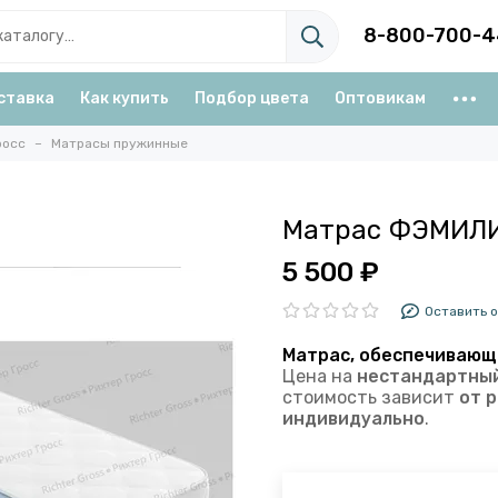
8-800-700-4
ставка
Как купить
Подбор цвета
Оптовикам
росс
Матрасы пружинные
Матрас ФЭМИЛ
5 500 ₽
Оставить 
Матрас, обеспечивающ
Цена на
нестандартны
стоимость зависит
от 
индивидуально
.