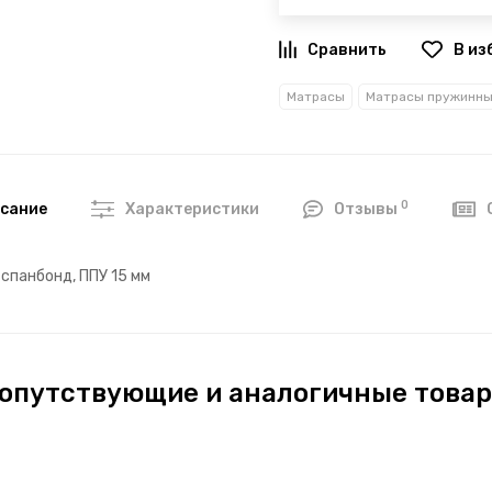
В из
Матрасы
Матрасы пружинн
0
сание
Характеристики
Отзывы
 спанбонд, ППУ 15 мм
опутствующие и аналогичные това