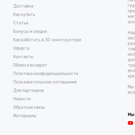
На 
год
Доставка
про
Как купить
маг
асс
Статьи
Бонусы и скидки
Наш
экс
Как работать в 3D-конструкторе
раз
Оферта
тов
исп
Контакты
дос
Обмен и возврат
тра
воз
Политика конфиденциальности
кре
Пользовательское соглашение
Мы 
Для партнеров
воз
Новости
Обратная связь
Мы
Материалы