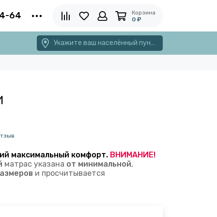
Корзина
4-64
0 ₽
Укажите ваш населённый пункт
И
отзыв
ий максимальный комфорт.
ВНИМАНИЕ!
й
матрас указана
от минимальной
,
размеров
и просчитывается