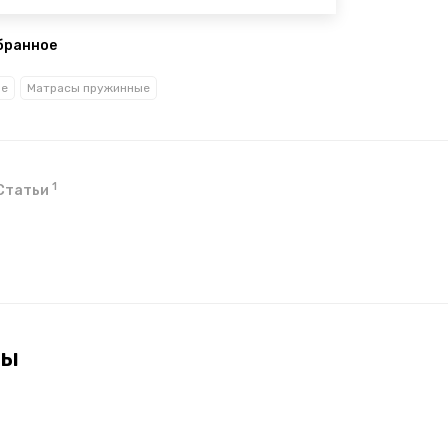
бранное
ые
Матрасы пружинные
1
Статьи
ры