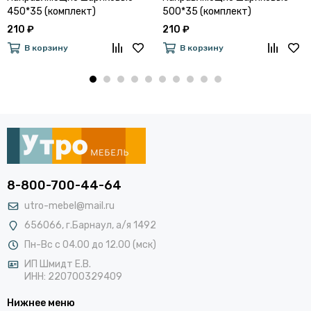
450*35 (комплект)
500*35 (комплект)
210 ₽
210 ₽
В корзину
В корзину
8-800-700-44-64
utro-mebel@mail.ru
656066, г.Барнаул, а/я 1492
Пн-Вс с 04.00 до 12.00 (мск)
ИП Шмидт Е.В.
ИНН: 220700329409
Нижнее меню