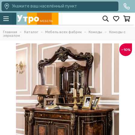
Укажите ваш населённый пункт
Главная
Каталог
Мебель всех фабрик
Комоды
Комоды с
зеркалом
−10%