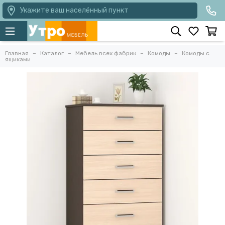
Укажите ваш населённый пункт
Главная
Каталог
Мебель всех фабрик
Комоды
Комоды с
ящиками