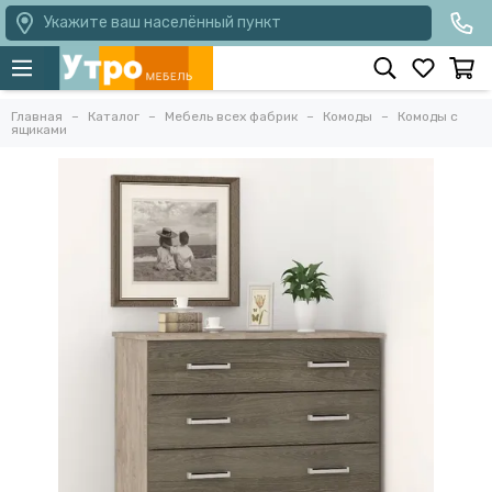
Укажите ваш населённый пункт
Главная
Каталог
Мебель всех фабрик
Комоды
Комоды с
ящиками