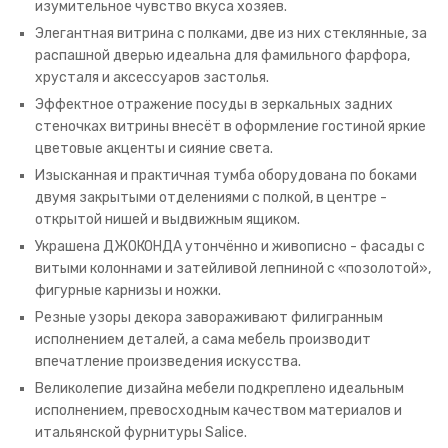
изумительное чувство вкуса хозяев.
Элегантная витрина с полками, две из них стеклянные, за
распашной дверью идеальна для фамильного фарфора,
хрусталя и аксессуаров застолья.
Эффектное отражение посуды в зеркальных задних
стеночках витрины внесёт в оформление гостиной яркие
цветовые акценты и сияние света.
Изысканная и практичная тумба оборудована по боками
двумя закрытыми отделениями с полкой, в центре -
открытой нишей и выдвижным ящиком.
Украшена ДЖОКОНДА утончённо и живописно - фасады с
витыми колоннами и затейливой лепниной с «позолотой»,
фигурные карнизы и ножки.
Резные узоры декора завораживают филигранным
исполнением деталей, а сама мебель производит
впечатление произведения искусства.
Великолепие дизайна мебели подкреплено идеальным
исполнением, превосходным качеством материалов и
итальянской фурнитуры Salice.