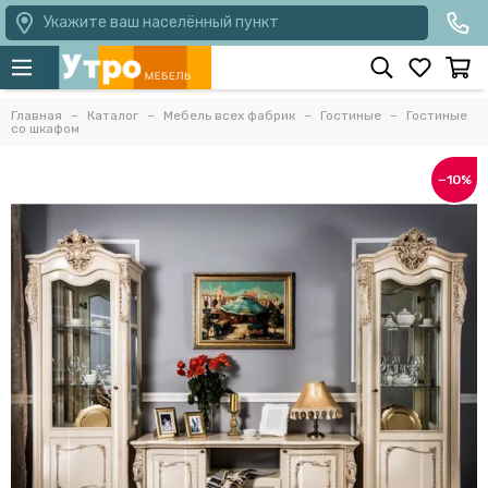
Укажите ваш населённый пункт
Главная
Каталог
Мебель всех фабрик
Гостиные
Гостиные
со шкафом
−10%