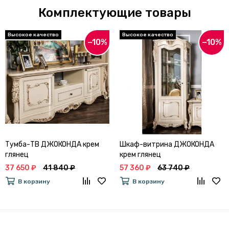
Комплектующие товары
−10%
−10%
Тумба-ТВ ДЖОКОНДА крем
Шкаф-витрина ДЖОКОНДА
глянец
крем глянец
37 650 ₽
41 840 ₽
57 360 ₽
63 740 ₽
В корзину
В корзину