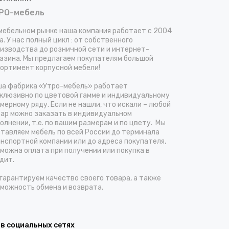
РО-мебель
мебельном рынке наша компания работает с 2004
а. У нас полный цикл : от собственного
изводства до розничной сети и интернет-
азина. Мы предлагаем покупателям большой
ортимент корпусной мебели!
а фабрика «Утро-мебель» работает
клюзивно по цветовой гамме и индивидуальному
мерному ряду. Если не нашли, что искали – любой
ар можно заказать в индивидуальном
олнении, т.е. по вашим размерам и по цвету. Мы
тавляем мебель по всей России до терминала
нспортной компании или до адреса покупателя,
можна оплата при получении или покупка в
дит.
гарантируем качество своего товара, а также
можность обмена и возврата.
 в социальных сетях