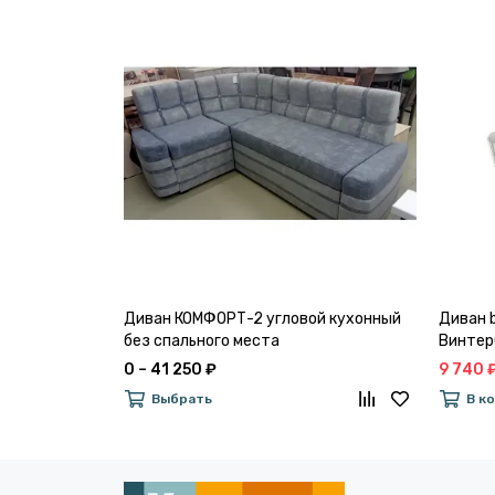
Диван КОМФОРТ-2 угловой кухонный
Диван b
без спального места
Винтер
Linen (
0 – 41 250 ₽
9 740 
Выбрать
В к