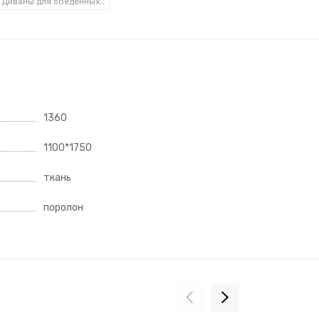
Диваны для обеденных зон
1360
1100*1750
ткань
поролон