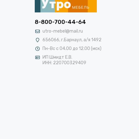
8-800-700-44-64
utro-mebel@mail.ru
656066, г.Барнаул, а/я 1492
Пн-Вс с 04.00 до 12.00 (мск)
ИП Шмидт Е.В.
ИНН: 220700329409