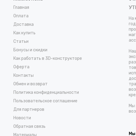
УТ
Главная
Оплата
На 
год
Доставка
про
Как купить
маг
асс
Статьи
Бонусы и скидки
Наш
экс
Как работать в 3D-конструкторе
раз
Оферта
тов
исп
Контакты
дос
Обмен и возврат
тра
воз
Политика конфиденциальности
кре
Пользовательское соглашение
Мы 
Для партнеров
воз
Новости
Обратная связь
Мы
Материалы