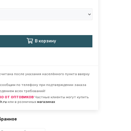
В корзину
читана после указания населённого пункта вверху
сообщим по телефону при подтверждении заказа
юдением всех требований!
КО ОТ ОПТОВИКОВ
Частные клиенты могут купить
h.ru
или в розничных
магазинах
бранное