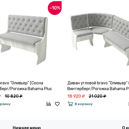
−10%
ravo "Оливьер" (Сосна
Диван угловой bravo "Оливьер"
берг/Рогожка Bahama Plus
Винтерберг/Рогожка Bahama P
AT) ) -G/Л3
Linen (AT)) -G/Л3
₽
10 820 ₽
18 920 ₽
21 020 ₽
орзину
В корзину
Нижнее меню
О 