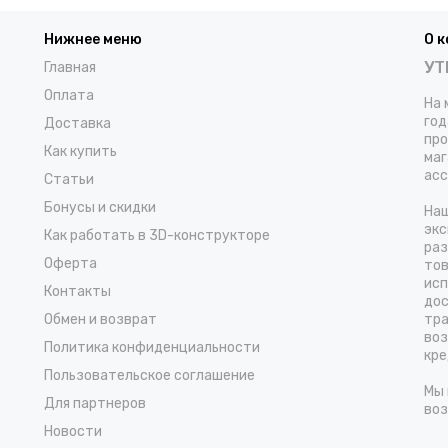
Нижнее меню
О 
УТ
Главная
Оплата
На 
год
Доставка
про
Как купить
маг
асс
Статьи
Бонусы и скидки
Наш
экс
Как работать в 3D-конструкторе
раз
Оферта
тов
исп
Контакты
дос
Обмен и возврат
тра
воз
Политика конфиденциальности
кре
Пользовательское соглашение
Мы 
Для партнеров
воз
Новости