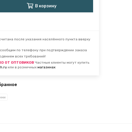
В корзину
читана после указания населённого пункта вверху
сообщим по телефону при подтверждении заказа
юдением всех требований!
КО ОТ ОПТОВИКОВ
Частные клиенты могут купить
h.ru
или в розничных
магазинах
бранное
ини