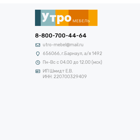
8-800-700-44-64
utro-mebel@mail.ru
656066, г.Барнаул, а/я 1492
Пн-Вс с 04.00 до 12.00 (мск)
ИП Шмидт Е.В.
ИНН: 220700329409