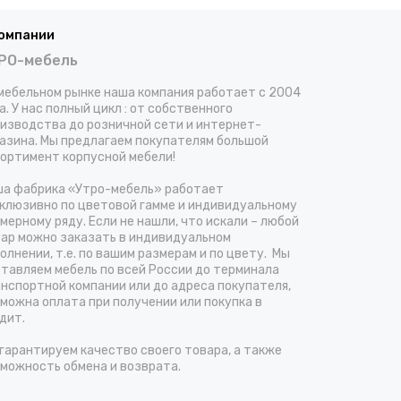
компании
РО-мебель
мебельном рынке наша компания работает с 2004
а. У нас полный цикл : от собственного
изводства до розничной сети и интернет-
азина. Мы предлагаем покупателям большой
ортимент корпусной мебели!
а фабрика «Утро-мебель» работает
клюзивно по цветовой гамме и индивидуальному
мерному ряду. Если не нашли, что искали – любой
ар можно заказать в индивидуальном
олнении, т.е. по вашим размерам и по цвету. Мы
тавляем мебель по всей России до терминала
нспортной компании или до адреса покупателя,
можна оплата при получении или покупка в
дит.
гарантируем качество своего товара, а также
можность обмена и возврата.