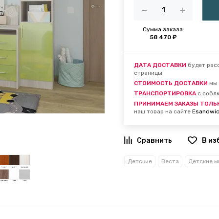
Сумма заказа:
58 470 ₽
ДАТА ДОСТАВКИ
будет расс
страницы
СТОИМОСТЬ ДОСТАВКИ
мы 
ТРАНСПОРТИРОВКА
с собл
ПРИНИМАЕМ ЗАКАЗЫ ТОЛЬ
наш товар на сайте
Esandwic
В из
Детские
Веста
Детские м